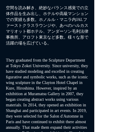
空間を読み解き、絶妙なバランス感覚での立
体作品を生み出し、ホテルや高級マンション
での実績も多数。ホノルル・マニラ内JALフ
ァーストクラスラウンジや、あべのハルカス
マリオット都ホテル、アンダーソン毛利法律
事務所、アロフト東京など多数。様々な形で
活躍の場を広げている。
They graduated from the Sculpture Department
at Tokyo Zokei University. Since university, they
have studied modeling and excelled in creating
ﬁgurative and symbolic works, such as the iconic
wing sculpture in the Clayton Hotel Chapel in
Kure, Hiroshima. However, inspired by an
exhibition at Muramatsu Gallery in 2007, they
began creating abstract works using various
materials. In 2014, they opened an exhibition in
Shanghai and participated in art events. In 2019,
they were selected for the Salon d'Automne in
Paris and have continued to exhibit there almost
annually. That made them expand their activities