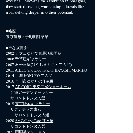
overseas. Following the exhibition in Shanghai,
they started creating works using minerals like
iron, delving deeper into their potential.
■略歴
東京造形大学彫刻科卒業
■主な展覧会
2002 カフェなどで個展活動開始
2006 千草屋ギャラリー
2007
村松画廊(はやしまりこと二人展)
2011
AIDEC Showroom (with HAYASHI MARIKO)
2014
上海 KOKUYO 二人展
2016
市川市ゆかりの作家展
2017
AD CORE 東京広尾ショールーム
芳澤ガーデンギャラリー
サロンドトンヌ入選
​2019
東京妙案ギャラリー
リグナテラス東京
サロンドトンヌ入選
2020
Art Gallery Cafe 茶々華
サロンドトンヌ入選
2021
両国某マンション