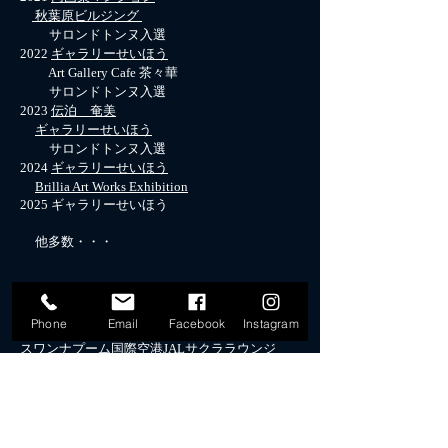
秋葉原ビルジング
サロンドトンヌ入選
2022
ギャラリーせいほう
Art Gallery Cafe 茶々華
サロンドトンヌ入選
2023
伝泊 奄美
ギャラリーせいほう
サロンドトンヌ入選
2024
ギャラリーせいほう
​
Brillia Art Works Exhibition
​2025 ギャラリーせいほう
他多数・・・
■主なパブリックコレクション
ダニエル.K.イノウエ国際空港JALサクララウン
Phone
Email
Facebook
Instagram
ジ(ホノルル)
スワンナプーム国際空港JALサクララウンジ
（バンコク）
アロフト東京銀座
グランドニッコー東京台場 中国料理 桃李
the b 新橋
ホテルメッツ かまくら大船