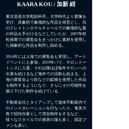
KAARA KOU / 加新 紺
​東京造形大学彫刻科卒。大学時代より塑像を
学び、具象的で象徴的な作品を得意とし、呉
のクレイトンホテルチャペルでの象徴的な翼
の作品を手がけるなどしていたが、2007年村
松画廊での展覧会をきっかけに素材を使用し
た抽象的な作品を制作し始める。
2014年には上海での展覧会も実現し、アート
イベントにも参加。2019年パリ、サロンドー
トンヌに入選、それ以降ほぼ毎年サロンへの
出展を続けるなど海外での活動も始まる。上
海の展覧会より鉄などの鉱物を使用した作品
を制作するようになり、さらにその可能性を
掘り下げた制作を続けている。
不動産会社とタイアップして遊休不動産内で
のインスタレーションを行なったり、奄美大
島で招待作家として滞在制作をするなど、
様々なスタイルでの発表の場も多く、固定フ
ァンも多い。